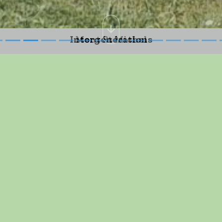
Les Marcheurs
onnelle Mont St Michel
Voyage NICE/MENTON
..