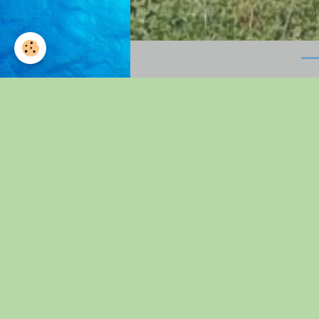
Accueil
journée intergénérati
..