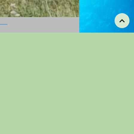
Manifestations
annuelles
Concours de
Pétanques
Pique-nique
randonneurs
Repas Dansant
Concours De