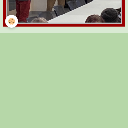
Date de dernière mise à jour : 19/12/2025
Manifestations annuelles
Concours de Pétanques
Pique-nique randonneurs
Repas Dansant