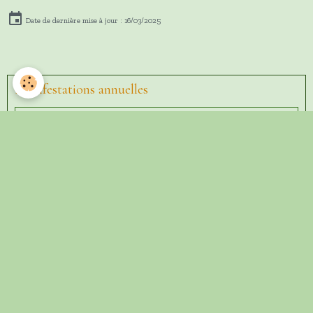
Date de dernière mise à jour : 16/03/2025
Manifestations annuelles
Concours de Pétanques
Pique-nique randonneurs
Repas Dansant
Concours De Belote
Bûche De Noêl
LOTO