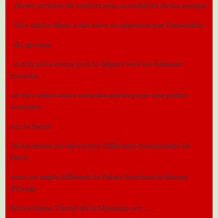
divers articles de confort avec possibilité de les essayer
Vers 19h le dîner a été servi et apprécié par l'ensemble
du groupe
A 20h nous avons pris le départ vers les bateaux
mouche
et vers 21h30 nous sommes partis pour une petite
croisière
sur la Seine
Nous avons pu découvrir différents monuments de
Paris
sous un angle différent :le Palais Bourbon,le Musée
d'Orsay
Notre Dame ,l'hotel de la Monnaie ect ....;