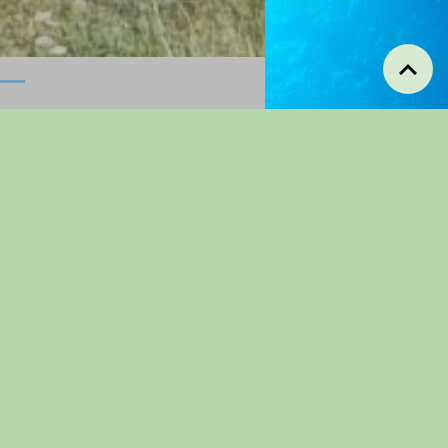
Manifestations
annuelles
Concours de
Pétanques
Pique-nique
randonneurs
Repas Dansant
Concours De