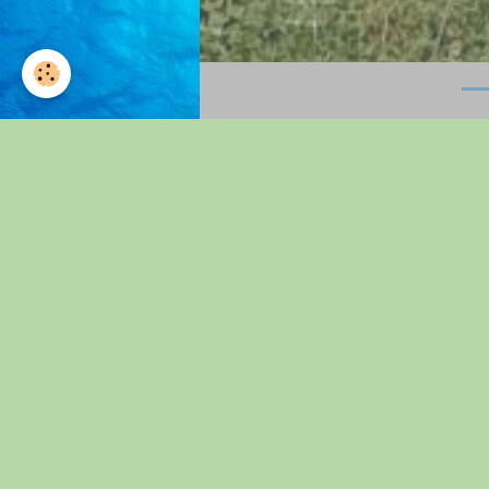
Accueil
Contact
ECRIVEZ-
ECRIVEZ-
Votre nom
Votre e-mail
Sujet de votre
message