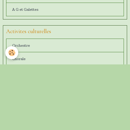
A G et Galettes
Activites culturelles
Orchestre
Chorale
Théatre
Jeux de société
Scrabble
Belote