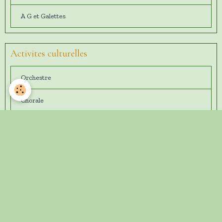
A G et Galettes
Activites culturelles
Orchestre
Chorale
Théatre
Jeux de société
Scrabble
Belote