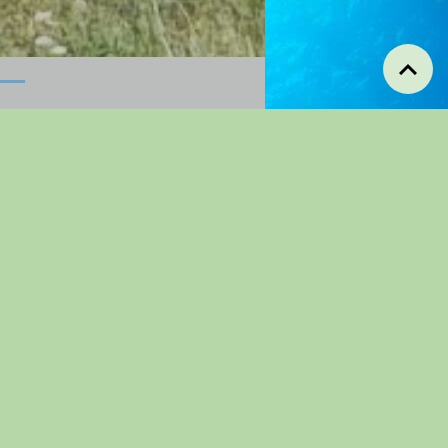
Manifestations
annuelles
Concours de
Pétanques
Pique-nique
randonneurs
Repas Dansant
Concours De