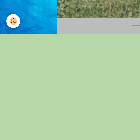
Accueil
journée intergénérati
..