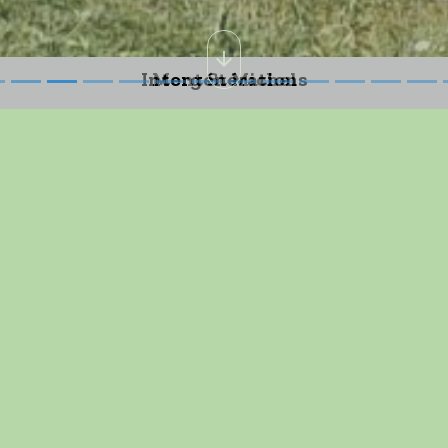
Les Marcheurs
onnelle Mont St Michel
..