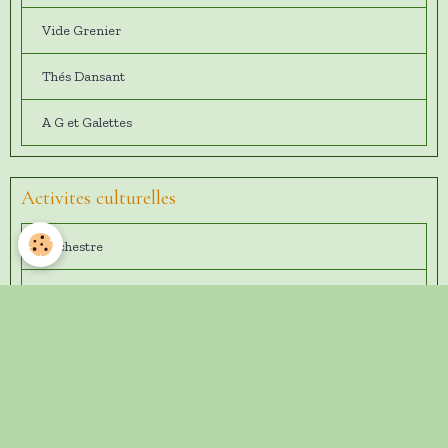
Vide Grenier
Thés Dansant
A G et Galettes
Activites culturelles
Orchestre
Chorale
Théatre
Jeux de société