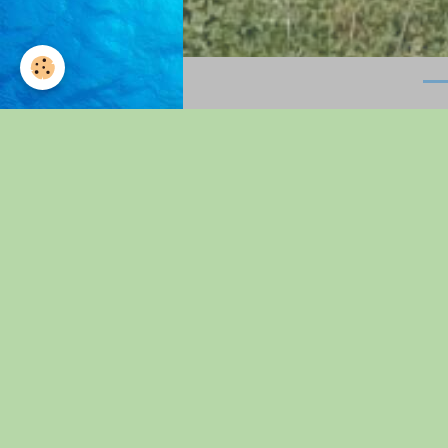
Accueil
journée intergénérati
Journée Intergénérationnell
..