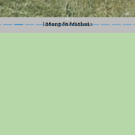
Les Marcheurs
onnelle Mont St Michel
Défilé intergénérationnel 2025
e 3/04/2026
..