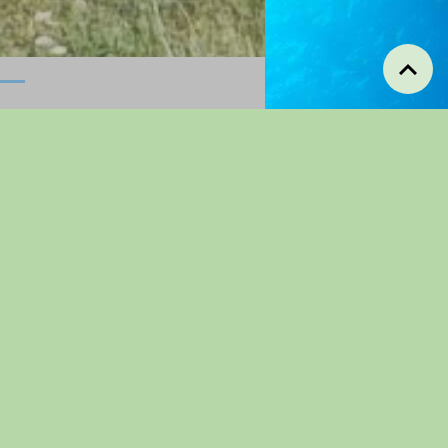
Manifestations
annuelles
Concours de
Pétanques
Pique-nique
randonneurs
Repas Dansant
Concours De