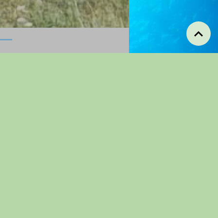
Manifestations
annuelles
Concours de
Pétanques
Pique-nique
randonneurs
Repas Dansant
Concours De