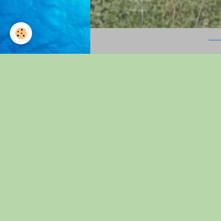
Accueil
Agenda
Vide Greni
Vide Grenier
Le 13/06/2026
de 08:00
à 
Ajouter au calendrier
Rue Charles Granger - Mamers
Rue Charles Granger
Mamers