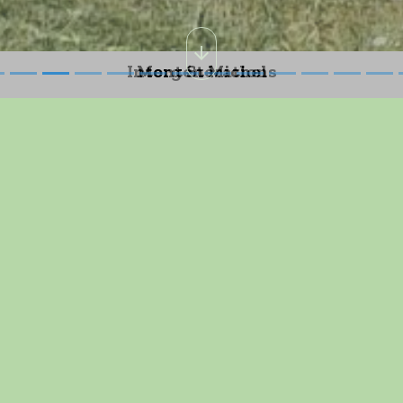
Les Marcheurs
er
17:30